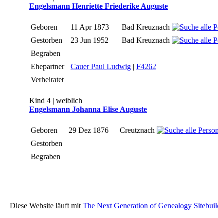
Engelsmann Henriette Friederike Auguste
Geboren
11 Apr 1873
Bad Kreuznach
Gestorben
23 Jun 1952
Bad Kreuznach
Begraben
Ehepartner
Cauer Paul Ludwig
|
F4262
Verheiratet
Kind 4 | weiblich
Engelsmann Johanna Elise Auguste
Geboren
29 Dez 1876
Creutznach
Gestorben
Begraben
Diese Website läuft mit
The Next Generation of Genealogy Sitebuil