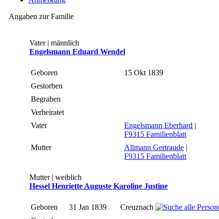
Angaben zur Familie
Vater | männlich
Engelsmann Eduard Wendel
Geboren
15 Okt 1839
Gestorben
Begraben
Verheiratet
Vater
Engelsmann Eberhard
|
F9315 Familienblatt
Mutter
Allmann Gertraude
|
F9315 Familienblatt
Mutter | weiblich
Hessel Henriette Auguste Karoline Justine
Geboren
31 Jan 1839
Creuznach