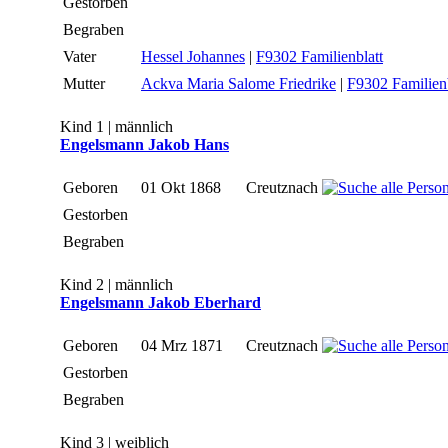
Gestorben
Begraben
Vater
Hessel Johannes
|
F9302 Familienblatt
Mutter
Ackva Maria Salome Friedrike
|
F9302 Familienb
Kind 1 | männlich
Engelsmann Jakob Hans
Geboren
01 Okt 1868
Creutznach
Gestorben
Begraben
Kind 2 | männlich
Engelsmann Jakob Eberhard
Geboren
04 Mrz 1871
Creutznach
Gestorben
Begraben
Kind 3 | weiblich