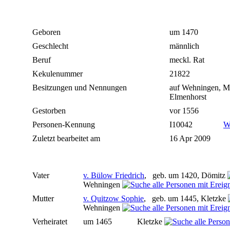
Geboren
um 1470
Geschlecht
männlich
Beruf
meckl. Rat
Kekulenummer
21822
Besitzungen und Nennungen
auf Wehningen, Ma
Elmenhorst
Gestorben
vor 1556
Personen-Kennung
I10042
W
Zuletzt bearbeitet am
16 Apr 2009
Vater
v. Bülow Friedrich
, geb. um 1420, Dömitz
Wehningen
Mutter
v. Quitzow Sophie
, geb. um 1445, Kletzke
Wehningen
Verheiratet
um 1465
Kletzke