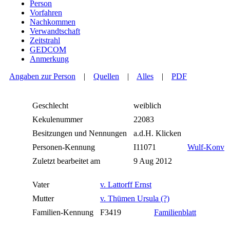
Person
Vorfahren
Nachkommen
Verwandtschaft
Zeitstrahl
GEDCOM
Anmerkung
Angaben zur Person
|
Quellen
|
Alles
|
PDF
Geschlecht
weiblich
Kekulenummer
22083
Besitzungen und Nennungen
a.d.H. Klicken
Personen-Kennung
I11071
Wulf-Konv
Zuletzt bearbeitet am
9 Aug 2012
Vater
v. Lattorff Ernst
Mutter
v. Thümen Ursula (?)
Familien-Kennung
F3419
Familienblatt