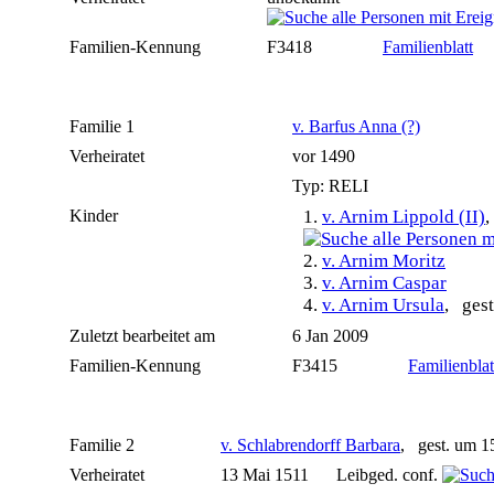
Familien-Kennung
F3418
Familienblatt
Familie 1
v. Barfus Anna (?)
Verheiratet
vor 1490
Typ: RELI
Kinder
1.
v. Arnim Lippold (II)
,
2.
v. Arnim Moritz
3.
v. Arnim Caspar
4.
v. Arnim Ursula
, gest
Zuletzt bearbeitet am
6 Jan 2009
Familien-Kennung
F3415
Familienblat
Familie 2
v. Schlabrendorff Barbara
, gest. um 
Verheiratet
13 Mai 1511
Leibged. conf.