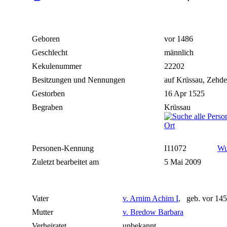
Geboren
vor 1486
Geschlecht
männlich
Kekulenummer
22202
Besitzungen und Nennungen
auf Krüssau, Zehde
Gestorben
16 Apr 1525
Begraben
Krüssau
Personen-Kennung
I11072
Wu
Zuletzt bearbeitet am
5 Mai 2009
Vater
v. Arnim Achim I
, geb. vor 14
Mutter
v. Bredow Barbara
Verheiratet
unbekannt