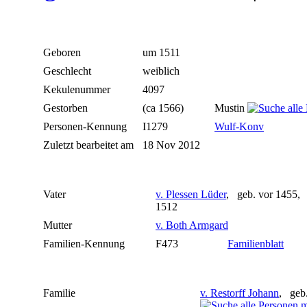
Geboren
um 1511
Geschlecht
weiblich
Kekulenummer
4097
Gestorben
(ca 1566)
Mustin
Personen-Kennung
I1279
Wulf-Konv
Zuletzt bearbeitet am
18 Nov 2012
Vater
v. Plessen Lüder
, geb. vor 1455, 
1512
Mutter
v. Both Armgard
Familien-Kennung
F473
Familienblatt
Familie
v. Restorff Johann
, geb