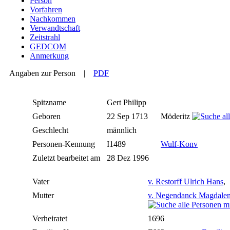
Person
Vorfahren
Nachkommen
Verwandtschaft
Zeitstrahl
GEDCOM
Anmerkung
Angaben zur Person
|
PDF
Spitzname
Gert Philipp
Geboren
22 Sep 1713
Möderitz
Geschlecht
männlich
Personen-Kennung
I1489
Wulf-Konv
Zuletzt bearbeitet am
28 Dez 1996
Vater
v. Restorff Ulrich Hans
,
Mutter
v. Negendanck Magdalen
Verheiratet
1696