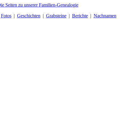
|
Fotos
|
Geschichten
|
Grabsteine
|
Berichte
|
Nachnamen