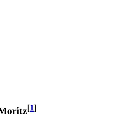
[
1
]
 Moritz