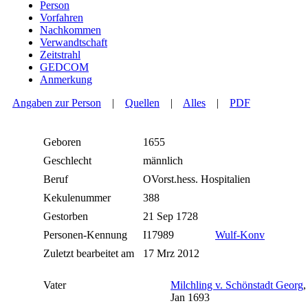
Person
Vorfahren
Nachkommen
Verwandtschaft
Zeitstrahl
GEDCOM
Anmerkung
Angaben zur Person
|
Quellen
|
Alles
|
PDF
Geboren
1655
Geschlecht
männlich
Beruf
OVorst.hess. Hospitalien
Kekulenummer
388
Gestorben
21 Sep 1728
Personen-Kennung
I17989
Wulf-Konv
Zuletzt bearbeitet am
17 Mrz 2012
Vater
Milchling v. Schönstadt Georg
,
Jan 1693