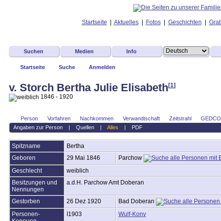
Startseite
|
Aktuelles
|
Fotos
|
Geschichten
|
Grab
Suchen
Medien
Info
Startseite
Suche
Anmelden
v. Storch Bertha Julie Elisabeth
[
1
]
1846 - 1920
Person
Vorfahren
Nachkommen
Verwandtschaft
Zeitstrahl
GEDC
Angaben zur Person
|
Quellen
|
Alles
|
PDF
Spitzname
Bertha
Geboren
29 Mai 1846
Parchow
Geschlecht
weiblich
Besitzungen und
a.d.H. Parchow Amt Doberan
Nennungen
Gestorben
26 Dez 1920
Bad Doberan
Personen-
I1903
Wulf-Konv
Kennung