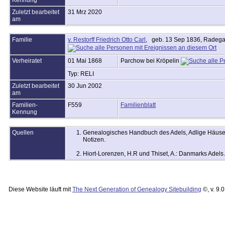
Zuletzt bearbeitet
31 Mrz 2020
am
Familie
v. Restorff Friedrich Otto Carl
, geb. 13 Sep 1836, Radeg
Verheiratet
01 Mai 1868
Parchow bei Kröpelin
Typ: RELI
Zuletzt bearbeitet
30 Jun 2002
am
Familien-
F559
Familienblatt
Kennung
Quellen
Genealogisches Handbuch des Adels, Adlige Häuser A
Notizen.
Hiort-Lorenzen, H.R und Thiset, A.: Danmarks Ade
Diese Website läuft mit
The Next Generation of Genealogy Sitebuilding
©, v. 9.