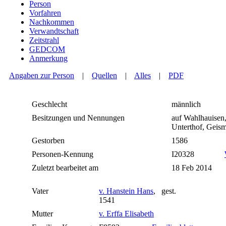
Person
Vorfahren
Nachkommen
Verwandtschaft
Zeitstrahl
GEDCOM
Anmerkung
Angaben zur Person
|
Quellen
|
Alles
|
PDF
Geschlecht
männlich
Besitzungen und Nennungen
auf Wahlhauisen
Unterthof, Geis
Gestorben
1586
Personen-Kennung
I20328
Zuletzt bearbeitet am
18 Feb 2014
Vater
v. Hanstein Hans
, gest.
1541
Mutter
v. Erffa Elisabeth