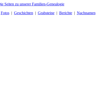
|
Fotos
|
Geschichten
|
Grabsteine
|
Berichte
|
Nachnamen