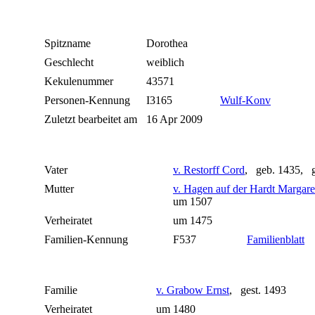
Spitzname
Dorothea
Geschlecht
weiblich
Kekulenummer
43571
Personen-Kennung
I3165
Wulf-Konv
Zuletzt bearbeitet am
16 Apr 2009
Vater
v. Restorff Cord
, geb. 1435, g
Mutter
v. Hagen auf der Hardt Margare
um 1507
Verheiratet
um 1475
Familien-Kennung
F537
Familienblatt
Familie
v. Grabow Ernst
, gest. 1493
Verheiratet
um 1480