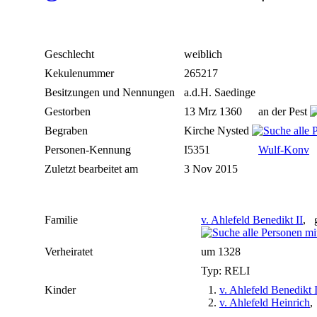
Geschlecht
weiblich
Kekulenummer
265217
Besitzungen und Nennungen
a.d.H. Saedinge
Gestorben
13 Mrz 1360
an der Pest
Begraben
Kirche Nysted
Personen-Kennung
I5351
Wulf-Konv
Zuletzt bearbeitet am
3 Nov 2015
Familie
v. Ahlefeld Benedikt II
, 
Verheiratet
um 1328
Typ: RELI
Kinder
1.
v. Ahlefeld Benedikt I
2.
v. Ahlefeld Heinrich
,