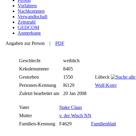
Person
Vorfahren
Nachkommen
Verwandtschaft
Zeitstrahl
GEDCOM
Anmerkung
Angaben zur Person
|
PDF
Geschlecht
weiblich
Kekulenummer
8405
Gestorben
1550
Lübeck
Personen-Kennung
I6129
Wulf-Konv
Zuletzt bearbeitet am
20 Jan 2008
Vater
Stake Claus
Mutter
v. der Wisch NN
Familien-Kennung
F4629
Familienblatt