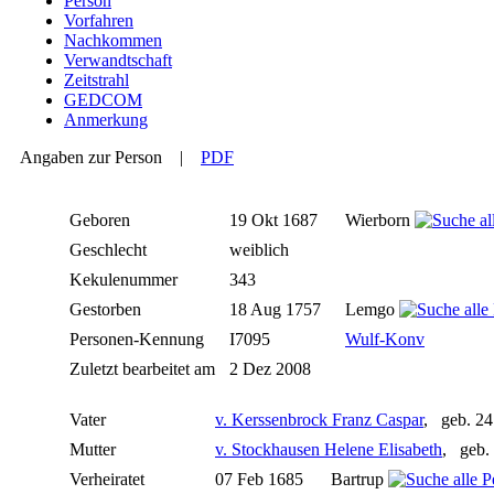
Person
Vorfahren
Nachkommen
Verwandtschaft
Zeitstrahl
GEDCOM
Anmerkung
Angaben zur Person
|
PDF
Geboren
19 Okt 1687
Wierborn
Geschlecht
weiblich
Kekulenummer
343
Gestorben
18 Aug 1757
Lemgo
Personen-Kennung
I7095
Wulf-Konv
Zuletzt bearbeitet am
2 Dez 2008
Vater
v. Kerssenbrock Franz Caspar
, geb. 24
Mutter
v. Stockhausen Helene Elisabeth
, geb.
Verheiratet
07 Feb 1685
Bartrup