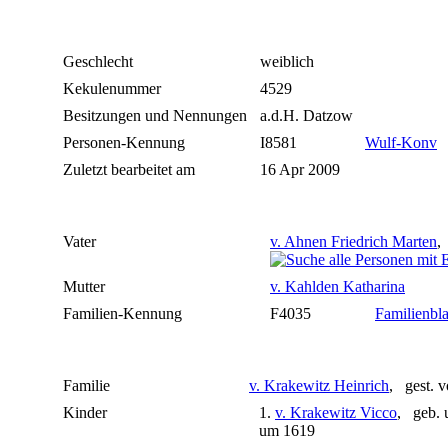
Geschlecht
weiblich
Kekulenummer
4529
Besitzungen und Nennungen
a.d.H. Datzow
Personen-Kennung
I8581
Wulf-Konv
Zuletzt bearbeitet am
16 Apr 2009
Vater
v. Ahnen Friedrich Marten
,
Mutter
v. Kahlden Katharina
Familien-Kennung
F4035
Familienbla
Familie
v. Krakewitz Heinrich
, gest. 
Kinder
1.
v. Krakewitz Vicco
, geb. 
um 1619