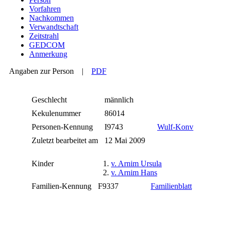
Vorfahren
Nachkommen
Verwandtschaft
Zeitstrahl
GEDCOM
Anmerkung
Angaben zur Person
|
PDF
Geschlecht
männlich
Kekulenummer
86014
Personen-Kennung
I9743
Wulf-Konv
Zuletzt bearbeitet am
12 Mai 2009
Kinder
1.
v. Arnim Ursula
2.
v. Arnim Hans
Familien-Kennung
F9337
Familienblatt