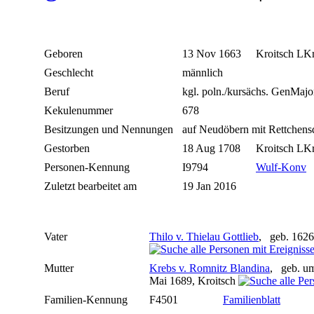
Geboren
13 Nov 1663
Kroitsch LKr
Geschlecht
männlich
Beruf
kgl. poln./kursächs. GenMaj
Kekulenummer
678
Besitzungen und Nennungen
auf Neudöbern mit Rettchens
Gestorben
18 Aug 1708
Kroitsch LKr
Personen-Kennung
I9794
Wulf-Konv
Zuletzt bearbeitet am
19 Jan 2016
Vater
Thilo v. Thielau Gottlieb
, geb. 1626
Mutter
Krebs v. Romnitz Blandina
, geb. u
Mai 1689, Kroitsch
Familien-Kennung
F4501
Familienblatt