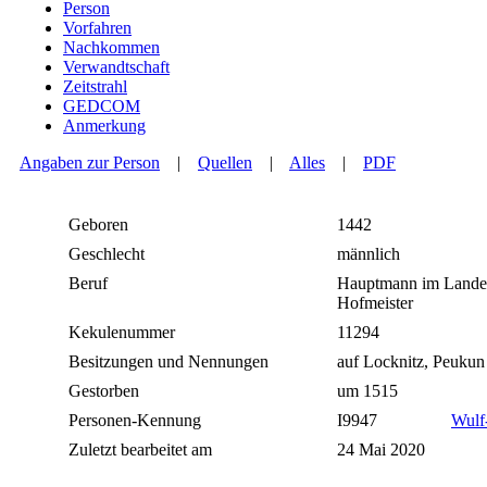
Person
Vorfahren
Nachkommen
Verwandtschaft
Zeitstrahl
GEDCOM
Anmerkung
Angaben zur Person
|
Quellen
|
Alles
|
PDF
Geboren
1442
Geschlecht
männlich
Beruf
Hauptmann im Lande S
Hofmeister
Kekulenummer
11294
Besitzungen und Nennungen
auf Locknitz, Peuku
Gestorben
um 1515
Personen-Kennung
I9947
Wulf
Zuletzt bearbeitet am
24 Mai 2020