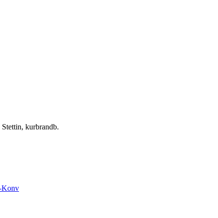
tettin, kurbrandb.
n
-Konv