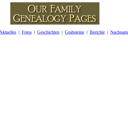
Aktuelles
|
Fotos
|
Geschichten
|
Grabsteine
|
Berichte
|
Nachnam