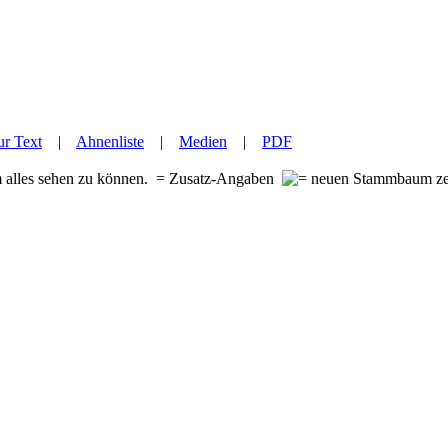
r Text
|
Ahnenliste
|
Medien
|
PDF
m alles sehen zu können.
= Zusatz-Angaben