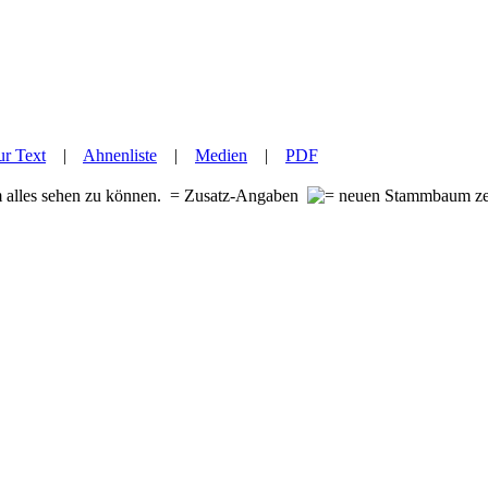
r Text
|
Ahnenliste
|
Medien
|
PDF
m alles sehen zu können.
= Zusatz-Angaben