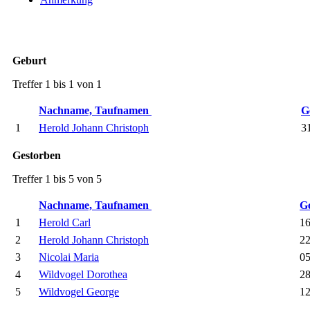
Geburt
Treffer 1 bis 1 von 1
Nachname, Taufnamen
G
1
Herold Johann Christoph
31
Gestorben
Treffer 1 bis 5 von 5
Nachname, Taufnamen
G
1
Herold Carl
16
2
Herold Johann Christoph
22
3
Nicolai Maria
05
4
Wildvogel Dorothea
28
5
Wildvogel George
12