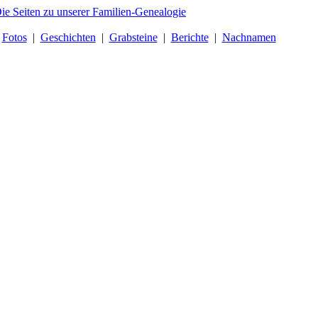
|
Fotos
|
Geschichten
|
Grabsteine
|
Berichte
|
Nachnamen