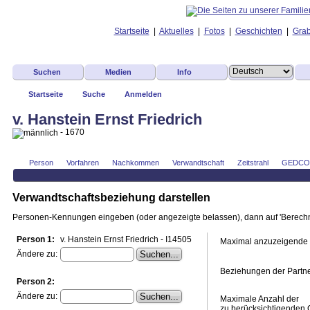
Startseite
|
Aktuelles
|
Fotos
|
Geschichten
|
Grab
Suchen
Medien
Info
Startseite
Suche
Anmelden
v. Hanstein Ernst Friedrich
- 1670
Person
Vorfahren
Nachkommen
Verwandtschaft
Zeitstrahl
GEDC
Verwandtschaftsbeziehung darstellen
Personen-Kennungen eingeben (oder angezeigte belassen), dann auf 'Berechne
Person 1:
v. Hanstein Ernst Friedrich - I14505
Maximal anzuzeigende
Ändere zu:
Beziehungen der Partn
Person 2:
Ändere zu:
Maximale Anzahl der
zu berücksichtigenden 