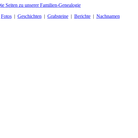
|
Fotos
|
Geschichten
|
Grabsteine
|
Berichte
|
Nachnamen