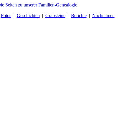
|
Fotos
|
Geschichten
|
Grabsteine
|
Berichte
|
Nachnamen