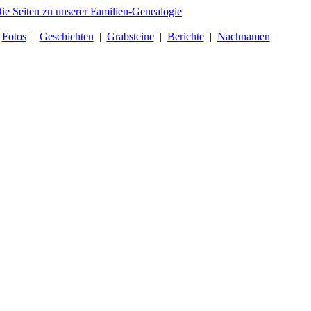
|
Fotos
|
Geschichten
|
Grabsteine
|
Berichte
|
Nachnamen