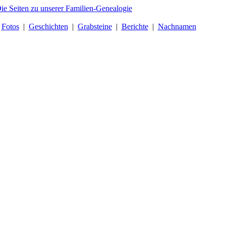
|
Fotos
|
Geschichten
|
Grabsteine
|
Berichte
|
Nachnamen