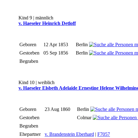
Kind 9 | männlich
v. Haeseler Heinrich Detloff
Geboren
12 Apr 1853
Berlin
Gestorben
05 Sep 1856
Berlin
Begraben
Kind 10 | weiblich
v. Haeseler Elsbeth Adelaide Ernestine Helene Wilhelmin
Geboren
23 Aug 1860
Berlin
Gestorben
Colmar
Begraben
Ehepartner
v. Brandenstein Eberhard
|
F7057