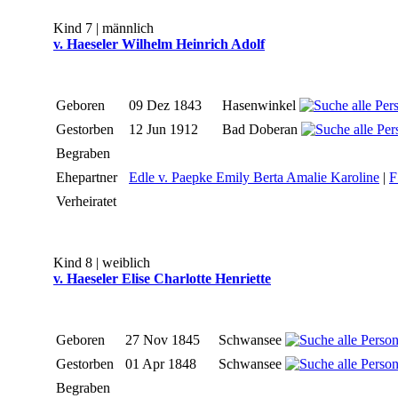
Kind 7 | männlich
v. Haeseler Wilhelm Heinrich Adolf
Geboren
09 Dez 1843
Hasenwinkel
Gestorben
12 Jun 1912
Bad Doberan
Begraben
Ehepartner
Edle v. Paepke Emily Berta Amalie Karoline
|
F
Verheiratet
Kind 8 | weiblich
v. Haeseler Elise Charlotte Henriette
Geboren
27 Nov 1845
Schwansee
Gestorben
01 Apr 1848
Schwansee
Begraben