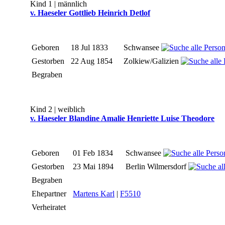
Kind 1 | männlich
v. Haeseler Gottlieb Heinrich Detlof
Geboren
18 Jul 1833
Schwansee
Gestorben
22 Aug 1854
Zolkiew/Galizien
Begraben
Kind 2 | weiblich
v. Haeseler Blandine Amalie Henriette Luise Theodore
Geboren
01 Feb 1834
Schwansee
Gestorben
23 Mai 1894
Berlin Wilmersdorf
Begraben
Ehepartner
Martens Karl
|
F5510
Verheiratet