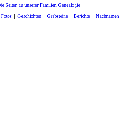
|
Fotos
|
Geschichten
|
Grabsteine
|
Berichte
|
Nachnamen