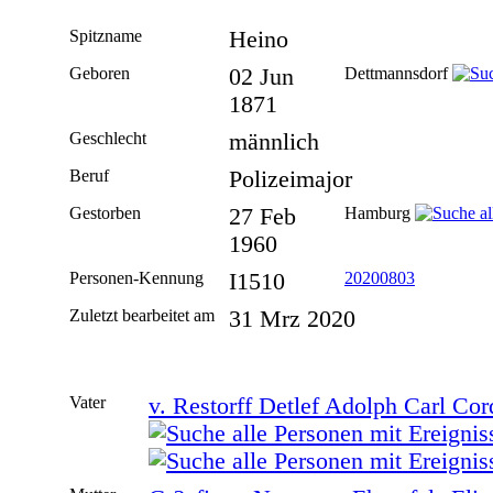
Spitzname
Heino
Geboren
02 Jun
Dettmannsdorf
1871
Geschlecht
männlich
Beruf
Polizeimajor
Gestorben
27 Feb
Hamburg
1960
Personen-Kennung
I1510
20200803
Zuletzt bearbeitet am
31 Mrz 2020
Vater
v. Restorff Detlef Adolph Carl Cor