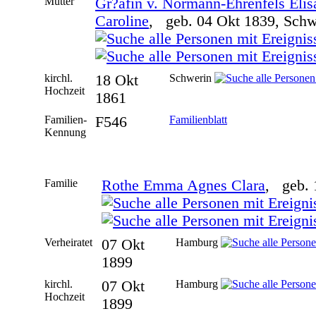
Mutter
Gr?afin v. Normann-Ehrenfels Elis
Caroline
, geb. 04 Okt 1839, Schw
kirchl.
18 Okt
Schwerin
Hochzeit
1861
Familien-
F546
Familienblatt
Kennung
Familie
Rothe Emma Agnes Clara
, geb. 
Verheiratet
07 Okt
Hamburg
1899
kirchl.
07 Okt
Hamburg
Hochzeit
1899