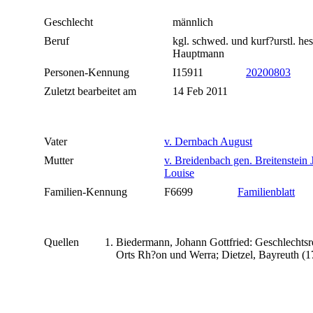
Geschlecht
männlich
Beruf
kgl. schwed. und kurf?urstl. hes
Hauptmann
Personen-Kennung
I15911
20200803
Zuletzt bearbeitet am
14 Feb 2011
Vater
v. Dernbach August
Mutter
v. Breidenbach gen. Breitenstein
Louise
Familien-Kennung
F6699
Familienblatt
Quellen
Biedermann, Johann Gottfried: Geschlechtsre
Orts Rh?on und Werra; Dietzel, Bayreuth (1