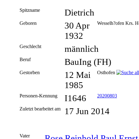
Spitzname
Dietrich
Geboren
30 Apr
Wesselh?ofen Krs. H
1932
Geschlecht
männlich
Beruf
BauIng (FH)
Gestorben
12 Mai
Osthofen
1985
Personen-Kennung
I1646
20200803
Zuletzt bearbeitet am
17 Jun 2014
Vater
Rose Reinhold Paul Ernst