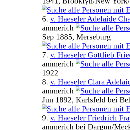
1941, Brooklyn/New Yor
6.
v. Haeseler Adelaide Cha
ammerich
Sep 1885, Merseburg
7.
v. Haeseler Gottlieb Fri
ammerich
1922
8.
v. Haeseler Clara Adelai
ammerich
Jun 1892, Karlsfeld bei B
9.
v. Haeseler Friedrich F
ammerich bei Dargun/Mec