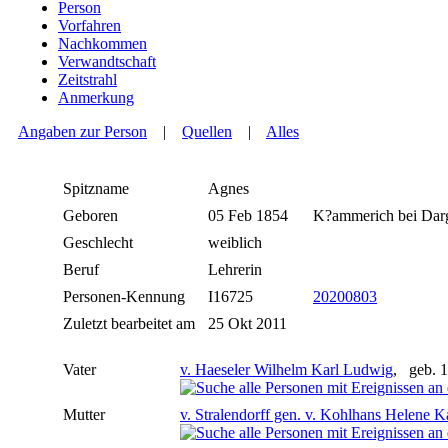
Person
Vorfahren
Nachkommen
Verwandtschaft
Zeitstrahl
Anmerkung
Angaben zur Person
|
Quellen
|
Alles
Spitzname
Agnes
Geboren
05 Feb 1854
K?ammerich bei Da
Geschlecht
weiblich
Beruf
Lehrerin
Personen-Kennung
I16725
20200803
Zuletzt bearbeitet am
25 Okt 2011
Vater
v. Haeseler Wilhelm Karl Ludwig
, geb. 
Mutter
v. Stralendorff gen. v. Kohlhans Helene K