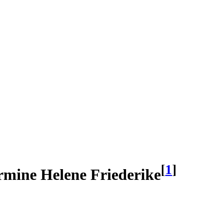
[
1
]
rmine Helene Friederike