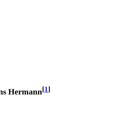
[
1
]
Hans Hermann