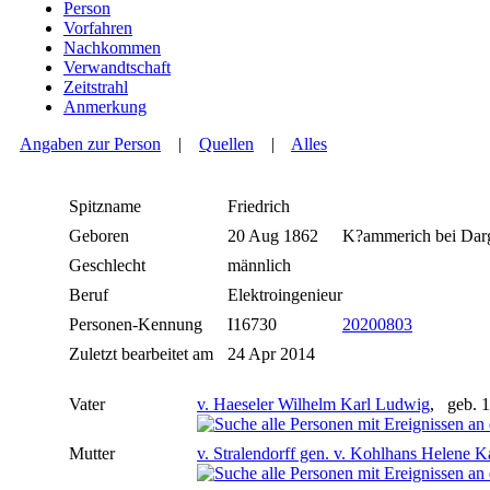
Person
Vorfahren
Nachkommen
Verwandtschaft
Zeitstrahl
Anmerkung
Angaben zur Person
|
Quellen
|
Alles
Spitzname
Friedrich
Geboren
20 Aug 1862
K?ammerich bei Da
Geschlecht
männlich
Beruf
Elektroingenieur
Personen-Kennung
I16730
20200803
Zuletzt bearbeitet am
24 Apr 2014
Vater
v. Haeseler Wilhelm Karl Ludwig
, geb. 
Mutter
v. Stralendorff gen. v. Kohlhans Helene K