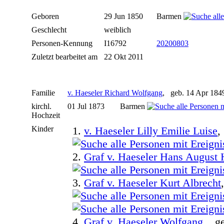
Geboren
29 Jun 1850
Barmen
Geschlecht
weiblich
Personen-Kennung
I16792
20200803
Zuletzt bearbeitet am
22 Okt 2011
Familie
v. Haeseler Richard Wolfgang
, geb. 14 Apr 184
kirchl.
01 Jul 1873
Barmen
Hochzeit
Kinder
1.
v. Haeseler Lilly Emilie Luise
,
2.
Graf v. Haeseler Hans August
3.
Graf v. Haeseler Kurt Albrecht
4.
Graf v. Haeseler Wolfgang
, ge