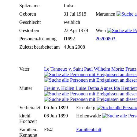
Spitzname
Luise
Geboren
31 Jul 1915
Maraunen
Geschlecht
weiblich
Gestorben
22 Apr 1979
Wien
Personen-Kennung
I1692
20200803
Zuletzt bearbeitet am
4 Jun 2008
Vater
Le Tanneux v. Saint Paul Wilhelm Moritz Franz
Mutter
Freiin v. Hollen Luise Detha Agnes Ida Henriett
Verheiratet
06 Jun 1899
Eisenberg
kirchl.
06 Jun 1899
Hohenwalde
Hochzeit
Familien-
F641
Familienblatt
Kennung