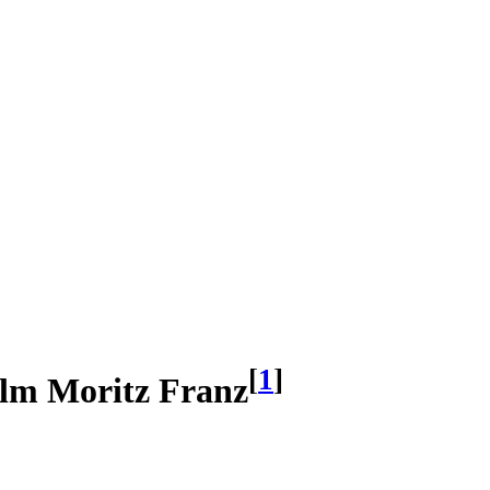
[
1
]
elm Moritz Franz