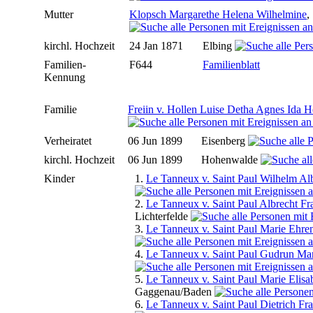
Mutter
Klopsch Margarethe Helena Wilhelmine
,
kirchl. Hochzeit
24 Jan 1871
Elbing
Familien-
F644
Familienblatt
Kennung
Familie
Freiin v. Hollen Luise Detha Agnes Ida He
Verheiratet
06 Jun 1899
Eisenberg
kirchl. Hochzeit
06 Jun 1899
Hohenwalde
Kinder
1.
Le Tanneux v. Saint Paul Wilhelm Al
2.
Le Tanneux v. Saint Paul Albrecht Fr
Lichterfelde
3.
Le Tanneux v. Saint Paul Marie Ehre
4.
Le Tanneux v. Saint Paul Gudrun Mar
5.
Le Tanneux v. Saint Paul Marie Elisa
Gaggenau/Baden
6.
Le Tanneux v. Saint Paul Dietrich Fr