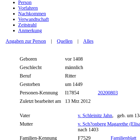
Person
Vorfahren
Nachkommen
Verwandtschaft
Zeitstrahl
Anmerkung
Angaben zur Person
|
Quellen
|
Alles
Geboren
vor 1408
Geschlecht
männlich
Beruf
Ritter
Gestorben
um 1449
Personen-Kennung
I17854
20200803
Zuletzt bearbeitet am
13 Mrz 2012
Vater
v. Schleinitz Jahn
, geb. um 13
Mutter
v. Sch?onberg Magarethe (Elis
nach 1403
Familien-Kennung
F7529
Familienblatt