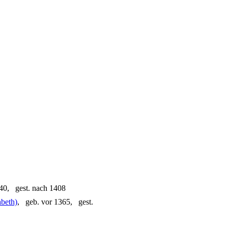
40, gest. nach 1408
abeth)
, geb. vor 1365, gest.