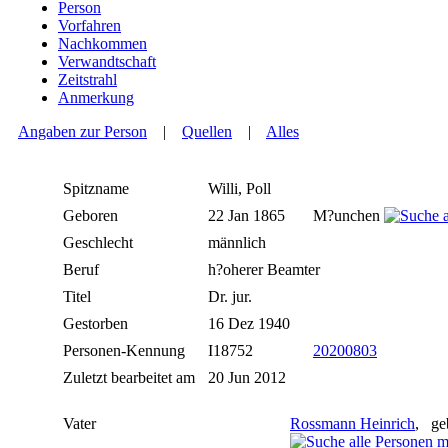
Person
Vorfahren
Nachkommen
Verwandtschaft
Zeitstrahl
Anmerkung
Angaben zur Person
|
Quellen
|
Alles
Spitzname
Willi, Poll
Geboren
22 Jan 1865
M?unchen
Geschlecht
männlich
Beruf
h?oherer Beamter
Titel
Dr. jur.
Gestorben
16 Dez 1940
Personen-Kennung
I18752
20200803
Zuletzt bearbeitet am
20 Jun 2012
Vater
Rossmann Heinrich
, ge