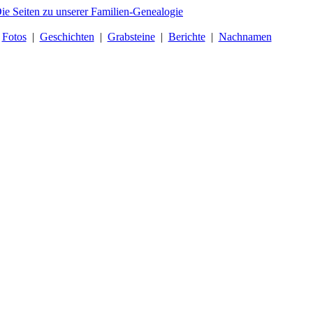
|
Fotos
|
Geschichten
|
Grabsteine
|
Berichte
|
Nachnamen