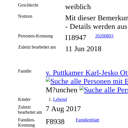
Geschlecht
weiblich
Notizen
Mit dieser Bemerkun
- Details werden aus
Personen-Kennung
I18947
20200803
Zuletzt bearbeitet am
11 Jun 2018
Familie
v. Puttkamer Karl-Jesko Ot
M?unchen
Kinder
1.
Lebend
Zuletzt
7 Aug 2017
bearbeitet am
Familien-
F8938
Familienblatt
Kennung