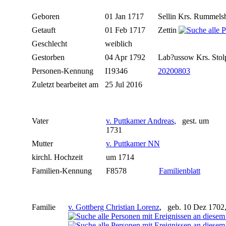
Geboren
01 Jan 1717
Sellin Krs. Rummel
Getauft
01 Feb 1717
Zettin
Geschlecht
weiblich
Gestorben
04 Apr 1792
Lab?ussow Krs. Sto
Personen-Kennung
I19346
20200803
Zuletzt bearbeitet am
25 Jul 2016
Vater
v. Puttkamer Andreas
, gest. um
1731
Mutter
v. Puttkamer NN
kirchl. Hochzeit
um 1714
Familien-Kennung
F8578
Familienblatt
Familie
v. Gottberg Christian Lorenz
, geb. 10 Dez 1702