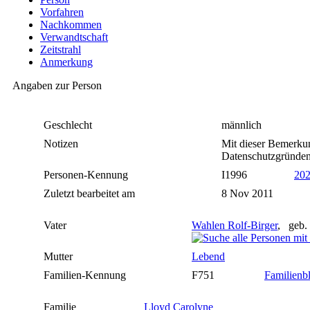
Vorfahren
Nachkommen
Verwandtschaft
Zeitstrahl
Anmerkung
Angaben zur Person
Geschlecht
männlich
Notizen
Mit dieser Bemerkun
Datenschutzgründen 
Personen-Kennung
I1996
20
Zuletzt bearbeitet am
8 Nov 2011
Vater
Wahlen Rolf-Birger
, geb.
Mutter
Lebend
Familien-Kennung
F751
Familienbl
Familie
Lloyd Carolyne