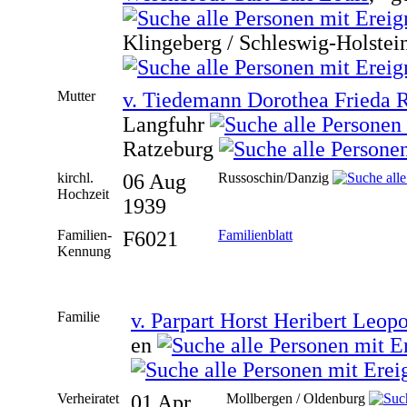
Klingeberg / Schleswig-Holstei
Mutter
v. Tiedemann Dorothea Frieda 
Langfuhr
Ratzeburg
kirchl.
06 Aug
Russoschin/Danzig
Hochzeit
1939
Familien-
F6021
Familienblatt
Kennung
Familie
v. Parpart Horst Heribert Leop
en
Verheiratet
01 Apr
Mollbergen / Oldenburg