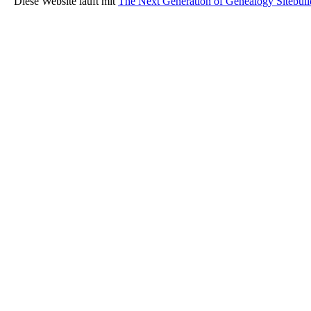
Diese Website läuft mit
The Next Generation of Genealogy Sitebuil