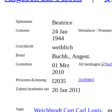
Spitzname
Beatrice
Geboren
24 Jan
Wernekow / Pomme
1944
Geschlecht
weiblich
Beruf
Buchh., Angest.
Gestorben
01 Mrz
Alt Isenhagen
2010
Personen-Kennung
I2035
20200803
Zuletzt bearbeitet am
20 Jan 2011
Vater
Weichbrodt Curt Carl Louis
, g