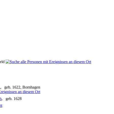
feld
d
, geb. 1622, Bornhagen
h
, geb. 1628
tt