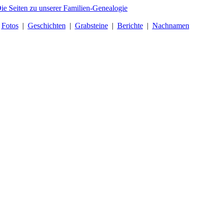
|
Fotos
|
Geschichten
|
Grabsteine
|
Berichte
|
Nachnamen