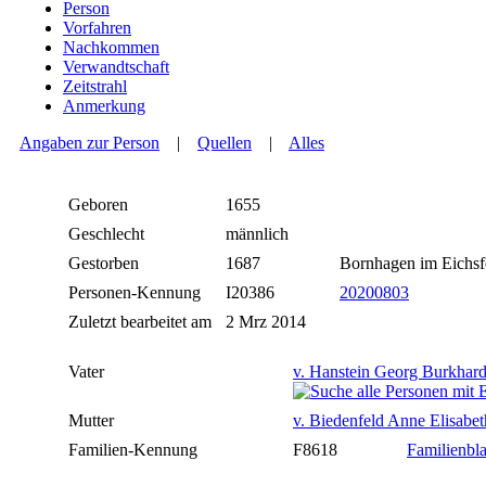
Person
Vorfahren
Nachkommen
Verwandtschaft
Zeitstrahl
Anmerkung
Angaben zur Person
|
Quellen
|
Alles
Geboren
1655
Geschlecht
männlich
Gestorben
1687
Bornhagen im Eichs
Personen-Kennung
I20386
20200803
Zuletzt bearbeitet am
2 Mrz 2014
Vater
v. Hanstein Georg Burkhar
Mutter
v. Biedenfeld Anne Elisabet
Familien-Kennung
F8618
Familienbla