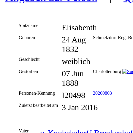
Spitzname
Elisabenth
Geboren
24 Aug
Schmelzdorf Reg. Be
1832
Geschlecht
weiblich
Gestorben
07 Jun
Charlottenburg
1888
Personen-Kennung
I20498
20200803
Zuletzt bearbeitet am
3 Jan 2016
Vater
v. Knobelsdorff-Brenkenhof