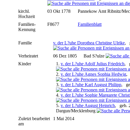
kirchl.
03 Okt 1778
Pannekow Amt Ribnitz/Mec
Hochzeit
Familien-
F8677
Familienblatt
Kennung
Familie
v. der L?uhe Dorothea Christine Ulrike
, 
Verheiratet
06 Dez 1805
Bad S?ulze
Kinder
1.
v. der L?uhe Adolf Julius Friedrich
, 
2.
v. der L?uhe Agnes Sophia Hedwig
,
3.
v. der L?uhe Karl August Philipp
, ge
4.
v. der L?uhe Sophie Margarete Christ
5.
v. der L?uhe August Heinrich
, geb. 
Dargun/Mecklenburg
Zuletzt bearbeitet
1 Mai 2014
am