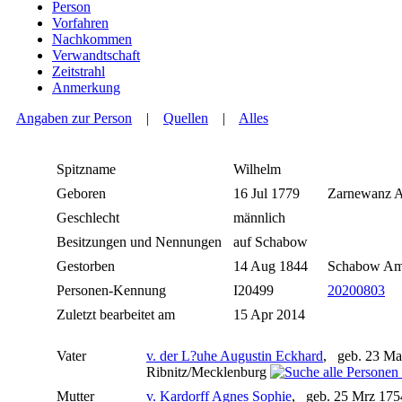
Person
Vorfahren
Nachkommen
Verwandtschaft
Zeitstrahl
Anmerkung
Angaben zur Person
|
Quellen
|
Alles
Spitzname
Wilhelm
Geboren
16 Jul 1779
Zarnewanz A
Geschlecht
männlich
Besitzungen und Nennungen
auf Schabow
Gestorben
14 Aug 1844
Schabow Am
Personen-Kennung
I20499
20200803
Zuletzt bearbeitet am
15 Apr 2014
Vater
v. der L?uhe Augustin Eckhard
, geb. 23 Ma
Ribnitz/Mecklenburg
Mutter
v. Kardorff Agnes Sophie
, geb. 25 Mrz 175