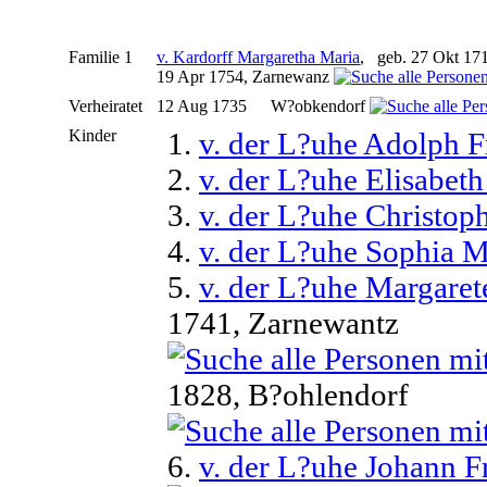
Familie 1
v. Kardorff Margaretha Maria
, geb. 27 Okt 17
19 Apr 1754, Zarnewanz
Verheiratet
12 Aug 1735
W?obkendorf
Kinder
1.
v. der L?uhe Adolph F
2.
v. der L?uhe Elisabet
3.
v. der L?uhe Christoph
4.
v. der L?uhe Sophia M
5.
v. der L?uhe Margaret
1741, Zarnewantz
1828, B?ohlendorf
6.
v. der L?uhe Johann F