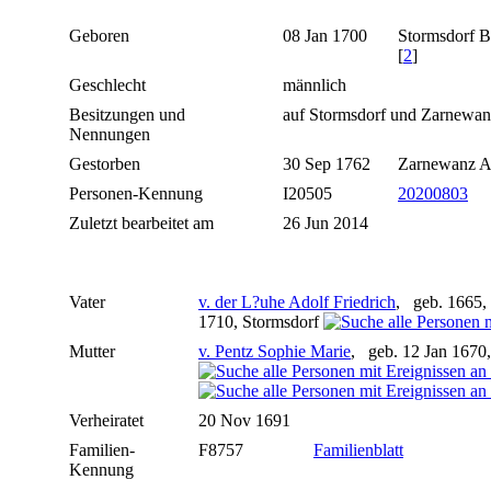
Geboren
08 Jan 1700
Stormsdorf 
[
2
]
Geschlecht
männlich
Besitzungen und
auf Stormsdorf und Zarnewa
Nennungen
Gestorben
30 Sep 1762
Zarnewanz A
Personen-Kennung
I20505
20200803
Zuletzt bearbeitet am
26 Jun 2014
Vater
v. der L?uhe Adolf Friedrich
, geb. 1665,
1710, Stormsdorf
Mutter
v. Pentz Sophie Marie
, geb. 12 Jan 167
Verheiratet
20 Nov 1691
Familien-
F8757
Familienblatt
Kennung