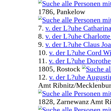
1786, Pankelow
7.
v. der L?uhe Catharin
8.
v. der L?uhe Charlott
9.
v. der L?uhe Claus Jo
10.
v. der L?uhe Cord Wi
11.
v. der L?uhe Dorothe
1805, Rostock
12.
v. der L?uhe August
Amt Ribnitz/Mecklenbu
1828, Zarnewanz Amt Ri