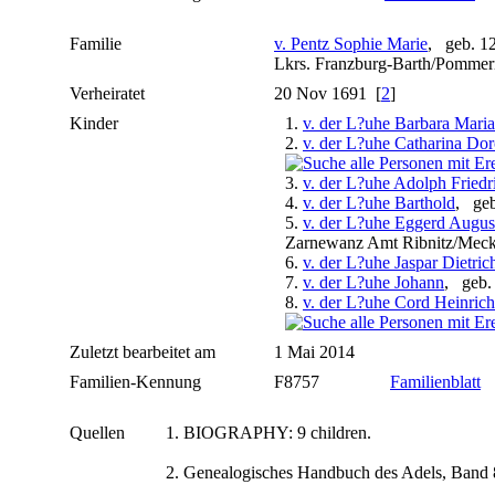
Familie
v. Pentz Sophie Marie
, geb. 1
Lkrs. Franzburg-Barth/Pomme
Verheiratet
20 Nov 1691 [
2
]
Kinder
1.
v. der L?uhe Barbara Maria
2.
v. der L?uhe Catharina Dor
3.
v. der L?uhe Adolph Friedr
4.
v. der L?uhe Barthold
, geb
5.
v. der L?uhe Eggerd Augus
Zarnewanz Amt Ribnitz/Mec
6.
v. der L?uhe Jaspar Dietric
7.
v. der L?uhe Johann
, geb.
8.
v. der L?uhe Cord Heinrich
Zuletzt bearbeitet am
1 Mai 2014
Familien-Kennung
F8757
Familienblatt
Quellen
BIOGRAPHY: 9 children.
Genealogisches Handbuch des Adels, Band 