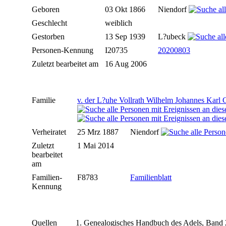
Geboren
03 Okt 1866
Niendorf
Geschlecht
weiblich
Gestorben
13 Sep 1939
L?ubeck
Personen-Kennung
I20735
20200803
Zuletzt bearbeitet am
16 Aug 2006
Familie
v. der L?uhe Vollrath Wilhelm Johannes Karl 
Verheiratet
25 Mrz 1887
Niendorf
Zuletzt
1 Mai 2014
bearbeitet
am
Familien-
F8783
Familienblatt
Kennung
Quellen
Genealogisches Handbuch des Adels, Band 